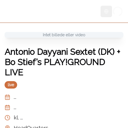
Skift sprog
Intet billede eller video
Antonio Dayyani Sextet (DK) +
Bo Stief’s PLAY!GROUND
LIVE
live
...
...
kl.
...
HeadQuarters