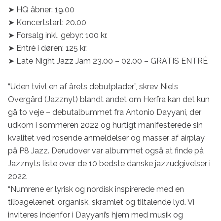
➤ HQ åbner: 19.00

➤ Koncertstart: 20.00

➤ Forsalg inkl. gebyr: 100 kr.

➤ Entré i døren: 125 kr.

➤ Late Night Jazz Jam 23.00 – 02.00 – GRATIS ENTRÉ

“Uden tvivl en af årets debutplader”, skrev Niels 
Overgård (Jazznyt) blandt andet om Herfra kan det kun 
gå to veje – debutalbummet fra Antonio Dayyani, der 
udkom i sommeren 2022 og hurtigt manifesterede sin 
kvalitet ved rosende anmeldelser og masser af airplay 
på P8 Jazz. Derudover var albummet også at finde på 
Jazznyts liste over de 10 bedste danske jazzudgivelser i 
2022.

“Numrene er lyrisk og nordisk inspirerede med en 
tilbagelænet, organisk, skramlet og tiltalende lyd. Vi 
inviteres indenfor i Dayyani’s hjem med musik og 