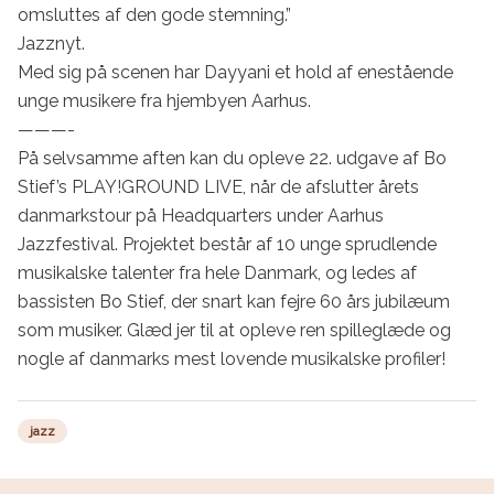
omsluttes af den gode stemning.”

Jazznyt.

Med sig på scenen har Dayyani et hold af enestående 
unge musikere fra hjembyen Aarhus.

———-

På selvsamme aften kan du opleve 22. udgave af Bo 
Stief’s PLAY!GROUND LIVE, når de afslutter årets 
danmarkstour på Headquarters under Aarhus 
Jazzfestival. Projektet består af 10 unge sprudlende 
musikalske talenter fra hele Danmark, og ledes af 
bassisten Bo Stief, der snart kan fejre 60 års jubilæum 
som musiker. Glæd jer til at opleve ren spilleglæde og 
nogle af danmarks mest lovende musikalske profiler!
jazz