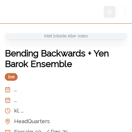
Skift sprog
Intet billede eller video
Bending Backwards + Yen
Barok Ensemble
live
...
...
kl.
...
HeadQuarters
Forsalg: 50,- / Dør: 75,-