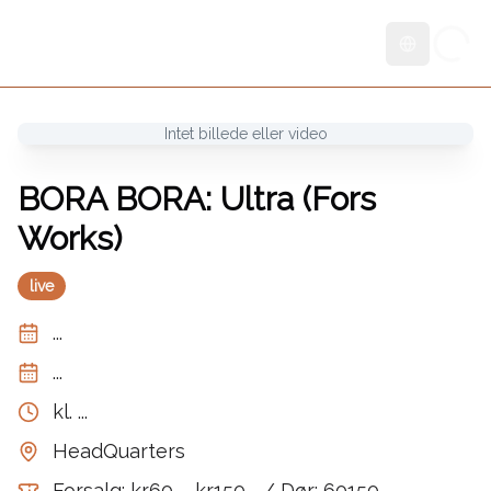
Skift sprog
Intet billede eller video
BORA BORA: Ultra (Fors
Works)
live
...
...
kl.
...
HeadQuarters
Forsalg: kr60 – kr150,- / Dør: 60150,-