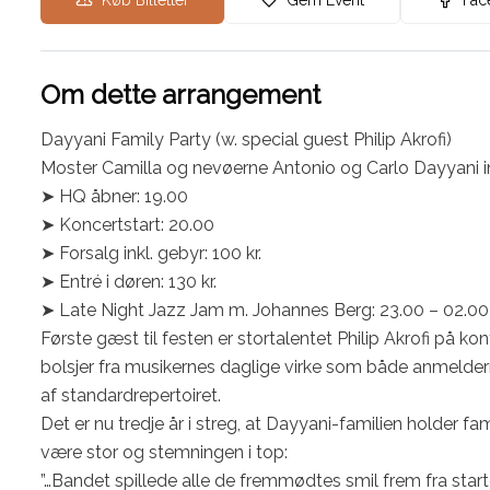
Køb Billetter
Gem Event
Fac
Om dette arrangement
Dayyani Family Party (w. special guest Philip Akrofi)

Moster Camilla og nevøerne Antonio og Carlo Dayyani invi
➤ HQ åbner: 19.00

➤ Koncertstart: 20.00

➤ Forsalg inkl. gebyr: 100 kr.

➤ Entré i døren: 130 kr.

➤ Late Night Jazz Jam m. Johannes Berg: 23.00 – 02.0
Første gæst til festen er stortalentet Philip Akrofi på k
bolsjer fra musikernes daglige virke som både anmelder
af standardrepertoiret.

Det er nu tredje år i streg, at Dayyani-familien holder fam
være stor og stemningen i top:

”…Bandet spillede alle de fremmødtes smil frem fra sta