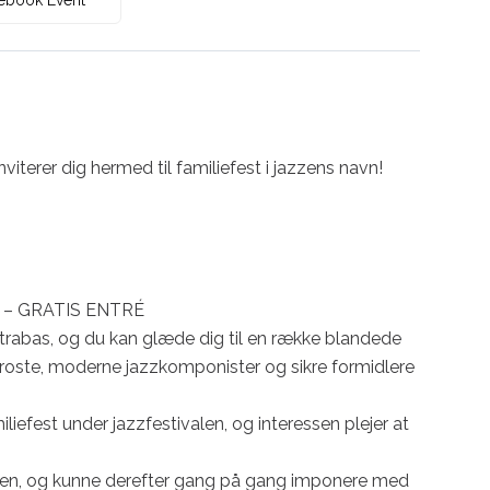
ebook Event
terer dig hermed til familiefest i jazzens navn!

0 – GRATIS ENTRÉ

ontrabas, og du kan glæde dig til en række blandede 
roste, moderne jazzkomponister og sikre formidlere 
iliefest under jazzfestivalen, og interessen plejer at 
rten, og kunne derefter gang på gang imponere med 