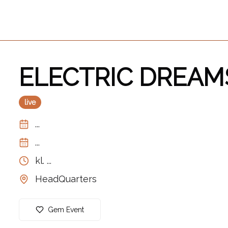
ELECTRIC DREAM
live
...
...
kl.
...
HeadQuarters
Gem Event