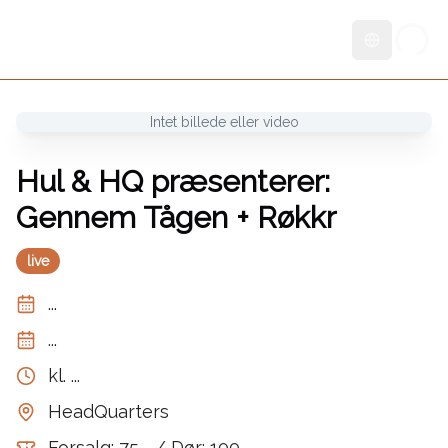
Skift sprog
Intet billede eller video
Hul & HQ præsenterer:
Gennem Tågen + Røkkr
live
...
...
kl.
...
HeadQuarters
Forsalg: 75,- / Dør: 100,-