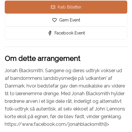
Køb Billetter
Gem Event
Facebook Event
Om dette arrangement
Jonah Blacksmith. Sangene og deres udtryk vokser ud 
af barndommens landsbysmedje på ‘udkanten’ af 
Danmark, hvor bedstefar gav den musikalske arv videre 
til to lærenemme drenge. Med Jonah Blacksmith hylder 
brødrene arven i et lige dele råt, inderligt og alternativt 
folk-udtryk så autentisk, at selv ekkoet af John Lennons 
korte eksil på egnen, før de blev født, vinder genklang.

https://www.facebook.com/jonahblacksmith]]>