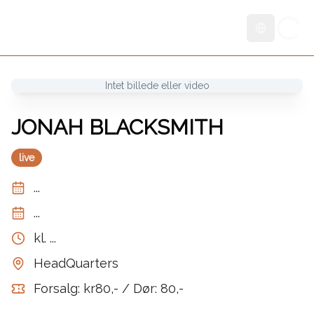
Skift sprog
Intet billede eller video
JONAH BLACKSMITH
live
...
...
kl.
...
HeadQuarters
Forsalg: kr80,- / Dør: 80,-