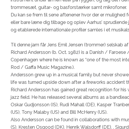
trommesæt, guitar- og basforstærker samt mikrofoner.

Du kan se frem til sene aftenener hvor der er mulighed 
eller bare læne dig tilbage og oplev Aarhus’ sprudlende j
og etablerede internationale profiler samles i et musikal
Til denne jam får Jens Emil Jensen (trommer) selskab af
Richard Andersson (b. Oct. 1982) is a Danish / Faroese 
Copenhagen where he is known as “one of the most intere
Rod / Gaffa Music Magazine.).

Andersson grew up in a musical family but never showed 
life was turned upside down after a fireworks accident th
Richard Andersson has gained great recognition for his
jazz field. He has released several albums as a bandlead
Oskar Gudjonsson (IS), Rudi Mahall (DE), Kasper Tranbe
(US), Tony Malaby (US) and Bill McHenry (US).

Also Andersson can be found in collaborations with musi
(S), Kresten Osgood (DK), Henrik Walsdorff (DE), , Sigurdu