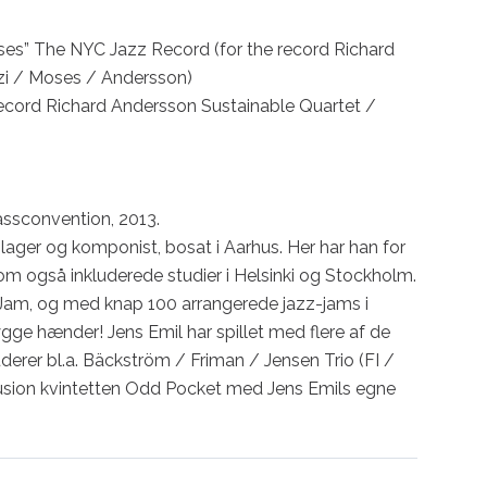
es” The NYC Jazz Record (for the record Richard 
zi / Moses / Andersson)

record Richard Andersson Sustainable Quartet / 
ssconvention, 2013.

ger og komponist, bosat i Aarhus. Her har han for 
som også inkluderede studier i Helsinki og Stockholm. 
 Jam, og med knap 100 arrangerede jazz-jams i 
ge hænder! Jens Emil har spillet med flere af de 
uderer bl.a. Bäckström / Friman / Jensen Trio (FI / 
usion kvintetten Odd Pocket med Jens Emils egne 