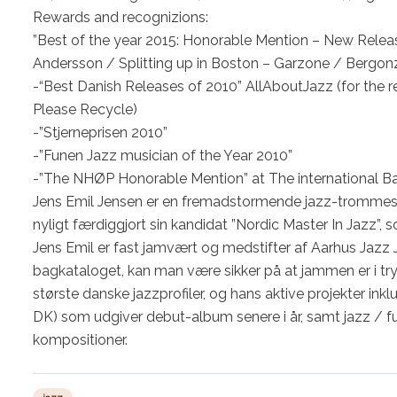
Rewards and recognizions:

”Best of the year 2015: Honorable Mention – New Releas
Andersson / Splitting up in Boston – Garzone / Bergon
-“Best Danish Releases of 2010” AllAboutJazz (for the 
Please Recycle)

-”Stjerneprisen 2010”

-”Funen Jazz musician of the Year 2010”

-”The NHØP Honorable Mention” at The international Ba
Jens Emil Jensen er en fremadstormende jazz-trommesla
nyligt færdiggjort sin kandidat ”Nordic Master In Jazz”, 
Jens Emil er fast jamvært og medstifter af Aarhus Jazz
bagkataloget, kan man være sikker på at jammen er i tryg
største danske jazzprofiler, og hans aktive projekter inkl
DK) som udgiver debut-album senere i år, samt jazz / f
kompositioner.