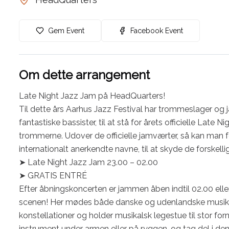
Gem Event
Facebook Event
Om dette arrangement
Late Night Jazz Jam på HeadQuarters!

Til dette års Aarhus Jazz Festival har trommeslager og 
fantastiske bassister, til at stå for årets officielle La
trommerne. Udover de officielle jamværter, så kan man fo
internationalt anerkendte navne, til at skyde de forskel
➤ Late Night Jazz Jam 23.00 – 02.00

➤ GRATIS ENTRÉ

Efter åbningskoncerten er jammen åben indtil 02.00 ell
scenen! Her mødes både danske og udenlandske musikere
konstellationer og holder musikalsk legestue til stor forn
instrument under armen eller på ryggen, og tag del i den 