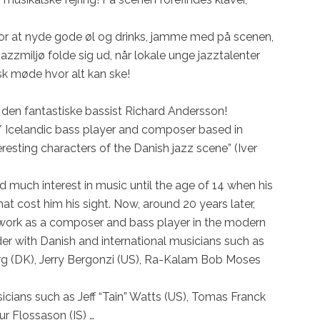
for at nyde gode øl og drinks, jamme med på scenen, 
azzmiljø folde sig ud, når lokale unge jazztalenter 
sk møde hvor alt kan ske!

 den fantastiske bassist Richard Andersson!

/ Icelandic bass player and composer based in 
sting characters of the Danish jazz scene” (Iver 
much interest in music until the age of 14 when his 
at cost him his sight. Now, around 20 years later, 
 work as a composer and bass player in the modern 
er with Danish and international musicians such as 
rg (DK), Jerry Bergonzi (US), Ra-Kalam Bob Moses 
cians such as Jeff “Tain” Watts (US), Tomas Franck 
r Flossason (IS) …
