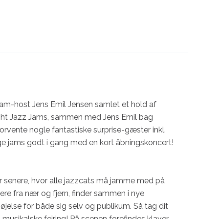
jam-host Jens Emil Jensen samlet et hold af 
te Night Jazz Jams, sammen med Jens Emil bag 
rvente nogle fantastiske surprise-gæster inkl. 
lige jams godt i gang med en kort åbningskoncert!

er senere, hvor alle jazzcats må jamme med på 
 fra nær og fjern, finder sammen i nye 
øjelse for både sig selv og publikum. Så tag dit 
musikalske fejring! På scenen forefindes klaver, 