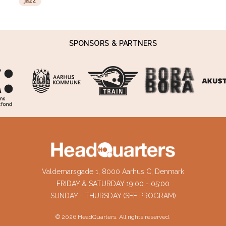
jazz
SPONSORS & PARTNERS
Valdemarsgade 1, 8000 Aarhus C, Denmark
FRIDAY & SATURDAY 19:00 - 05:00
SUNDAY - THURSDAY (SEE PROGRAM)
©
2026
HeadQuarters. All rights reserved.