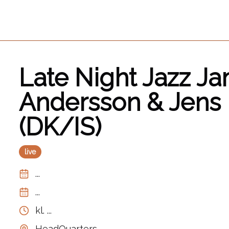
Late Night Jazz J
Andersson & Jens 
(DK/IS)
live
...
...
kl.
...
HeadQuarters