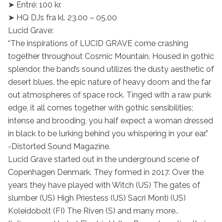
➤ Entré: 100 kr.

➤ HQ DJs fra kl. 23.00 – 05.00

Lucid Grave:

“The inspirations of LUCID GRAVE come crashing 
together throughout Cosmic Mountain. Housed in gothic 
splendor, the band’s sound utilizes the dusty aesthetic of 
desert blues, the epic nature of heavy doom and the far 
out atmospheres of space rock. Tinged with a raw punk 
edge, it all comes together with gothic sensibilities; 
intense and brooding, you half expect a woman dressed 
in black to be lurking behind you whispering in your ear.”

-Distorted Sound Magazine.

Lucid Grave started out in the underground scene of 
Copenhagen Denmark. They formed in 2017. Over the 
years they have played with Witch (US) The gates of 
slumber (US) High Priestess (US) Sacri Monti (US) 
Koleidobolt (FI) The Riven (S) and many more..
