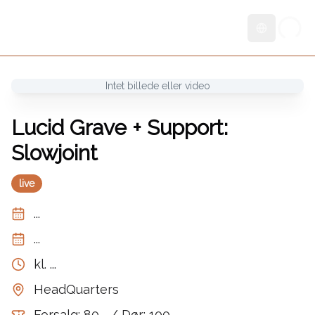
Skift sprog
Intet billede eller video
Lucid Grave + Support:
Slowjoint
live
...
...
kl.
...
HeadQuarters
Forsalg: 80,- / Dør: 100,-