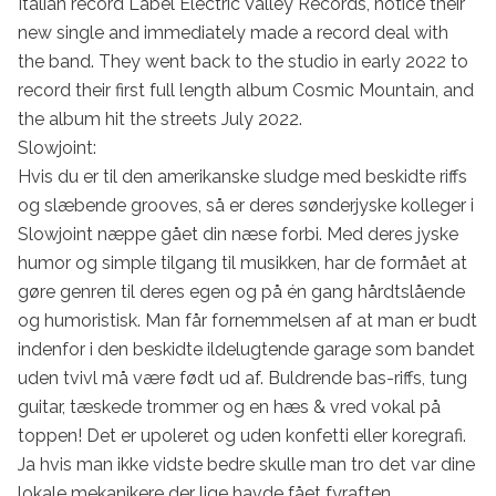
Italian record Label Electric Valley Records, notice their 
new single and immediately made a record deal with 
the band. They went back to the studio in early 2022 to 
record their first full length album Cosmic Mountain, and 
the album hit the streets July 2022.

Slowjoint:

Hvis du er til den amerikanske sludge med beskidte riffs 
og slæbende grooves, så er deres sønderjyske kolleger i 
Slowjoint næppe gået din næse forbi. Med deres jyske 
humor og simple tilgang til musikken, har de formået at 
gøre genren til deres egen og på én gang hårdtslående 
og humoristisk. Man får fornemmelsen af at man er budt 
indenfor i den beskidte ildelugtende garage som bandet 
uden tvivl må være født ud af. Buldrende bas-riffs, tung 
guitar, tæskede trommer og en hæs & vred vokal på 
toppen! Det er upoleret og uden konfetti eller koregrafi. 
Ja hvis man ikke vidste bedre skulle man tro det var dine 
lokale mekanikere der lige havde fået fyraften…