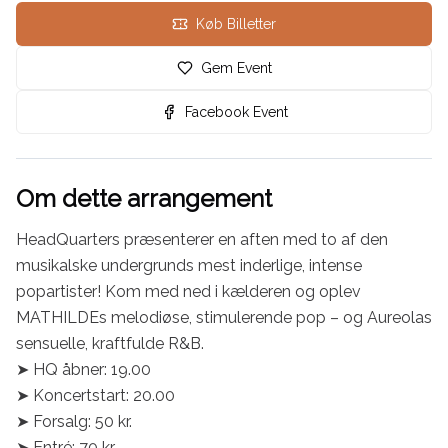
Køb Billetter
Gem Event
Facebook Event
Om dette arrangement
HeadQuarters præsenterer en aften med to af den 
musikalske undergrunds mest inderlige, intense 
popartister! Kom med ned i kælderen og oplev 
MATHILDEs melodiøse, stimulerende pop – og Aureolas 
sensuelle, kraftfulde R&B.

➤ HQ åbner: 19.00

➤ Koncertstart: 20.00

➤ Forsalg: 50 kr.

➤ Entré: 70 kr.
