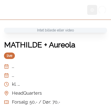
Skift sprog
Intet billede eller video
MATHILDE + Aureola
live
...
...
kl.
...
HeadQuarters
Forsalg: 50,- / Dør: 70,-