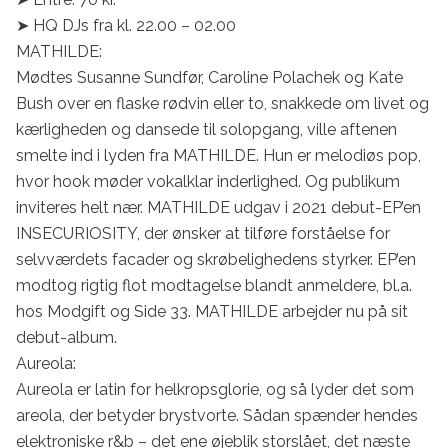
➤ HQ DJs fra kl. 22.00 – 02.00

MATHILDE:

Mødtes Susanne Sundfør, Caroline Polachek og Kate 
Bush over en flaske rødvin eller to, snakkede om livet og 
kærligheden og dansede til solopgang, ville aftenen 
smelte ind i lyden fra MATHILDE. Hun er melodiøs pop, 
hvor hook møder vokalklar inderlighed. Og publikum 
inviteres helt nær. MATHILDE udgav i 2021 debut-EP’en 
INSECURIOSITY, der ønsker at tilføre forståelse for 
selvværdets facader og skrøbelighedens styrker. EP’en 
modtog rigtig flot modtagelse blandt anmeldere, bl.a. 
hos Modgift og Side 33. MATHILDE arbejder nu på sit 
debut-album.

Aureola:

Aureola er latin for helkropsglorie, og så lyder det som 
areola, der betyder brystvorte. Sådan spænder hendes 
elektroniske r&b – det ene øjeblik storslået, det næste 