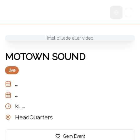
Skift sprog
Intet billede eller video
MOTOWN SOUND
live
...
...
kl.
...
HeadQuarters
Gem Event