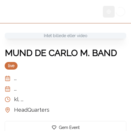
Skift sprog
Intet billede eller video
MUND DE CARLO M. BAND
live
...
...
kl.
...
HeadQuarters
Gem Event