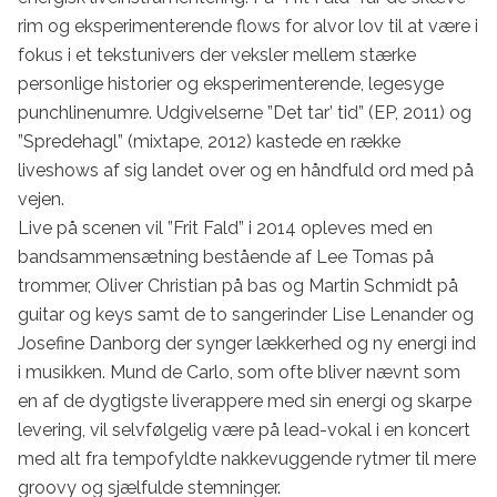
rim og eksperimenterende flows for alvor lov til at være i 
fokus i et tekstunivers der veksler mellem stærke 
personlige historier og eksperimenterende, legesyge 
punchlinenumre. Udgivelserne ”Det tar’ tid” (EP, 2011) og 
”Spredehagl” (mixtape, 2012) kastede en række 
liveshows af sig landet over og en håndfuld ord med på 
vejen.

Live på scenen vil ”Frit Fald” i 2014 opleves med en 
bandsammensætning bestående af Lee Tomas på 
trommer, Oliver Christian på bas og Martin Schmidt på 
guitar og keys samt de to sangerinder Lise Lenander og 
Josefine Danborg der synger lækkerhed og ny energi ind 
i musikken. Mund de Carlo, som ofte bliver nævnt som 
en af de dygtigste liverappere med sin energi og skarpe 
levering, vil selvfølgelig være på lead-vokal i en koncert 
med alt fra tempofyldte nakkevuggende rytmer til mere 
groovy og sjælfulde stemninger.
