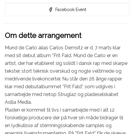
Facebook Event
Om dette arrangement
Mund de Carlo alias Carlos Demsitz er d. 7 marts klar 
med sit debut album ”Frit Fald. Mund de Carlo er en 
artist, der har etableret sig solidt i dansk rap med skarpe 
tekster, stort teknisk overskud og nogle veltimede og 
medrivende livekoncerter. Nu står den 26 årige rapper 
klar med debutalbummet ”Frit Fald”, som udgives i 
samarbejde med netop Struglaz og pladeselskabet 
Asilia Media.

Pladen er kommet til livs i samarbejde med i alt 12 
forskellige producere der på hver sin måde bidrager til 
en lydkulisse af stemningsskabende samples og 
energisk liveinstrumentering. På ”Frit Fald” får de skæve 