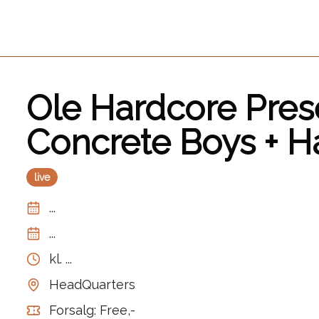
Ole Hardcore Pres
Concrete Boys + H
live
...
...
kl.
...
HeadQuarters
Forsalg: Free,-