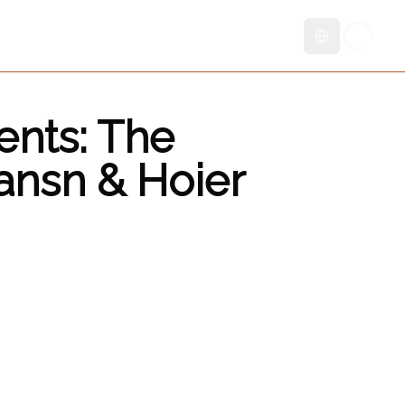
Skift sprog
ents: The
ansn & Hoier