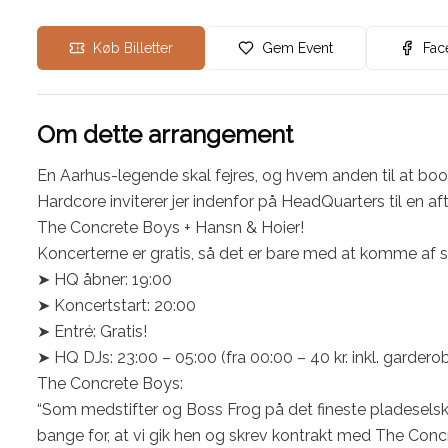
Køb Billetter
Gem Event
Fac
Om dette arrangement
En Aarhus-legende skal fejres, og hvem anden til at book
Hardcore inviterer jer indenfor på HeadQuarters til en
The Concrete Boys + Hansn & Hoier! 

Koncerterne er gratis, så det er bare med at komme af s
➤ HQ åbner: 19:00

➤ Koncertstart: 20:00

➤ Entré: Gratis!

➤ HQ DJs: 23:00 – 05:00 (fra 00:00 – 40 kr. inkl. garderob
The Concrete Boys:

“Som medstifter og Boss Frog på det fineste pladeselskab i
bange for, at vi gik hen og skrev kontrakt med The Conc