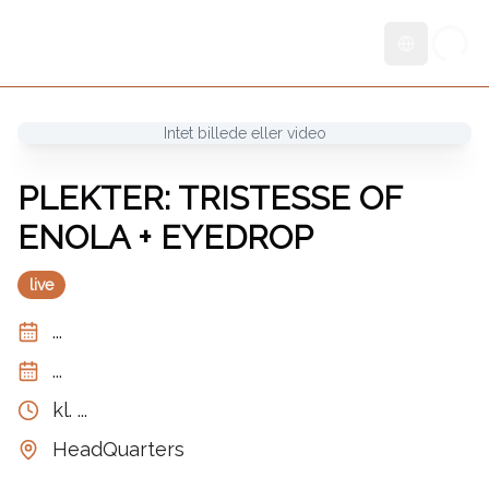
Skift sprog
Intet billede eller video
PLEKTER: TRISTESSE OF
ENOLA + EYEDROP
live
...
...
kl.
...
HeadQuarters