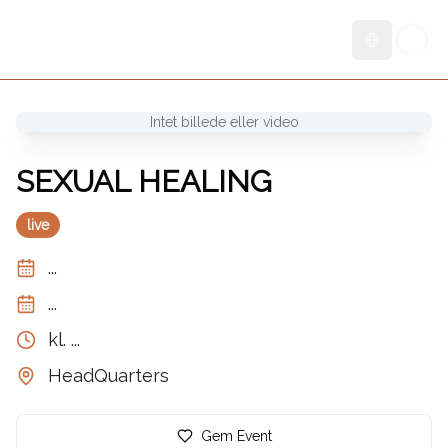
Skift sprog
Intet billede eller video
SEXUAL HEALING
live
...
...
kl.
...
HeadQuarters
Gem Event