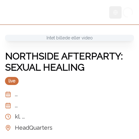
Skift sprog
Intet billede eller video
NORTHSIDE AFTERPARTY:
SEXUAL HEALING
live
...
...
kl.
...
HeadQuarters