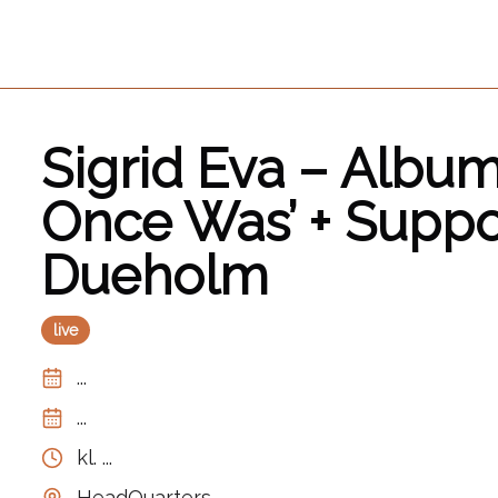
Sigrid Eva – Album-
Once Was’ + Suppo
Dueholm
live
...
...
kl.
...
HeadQuarters