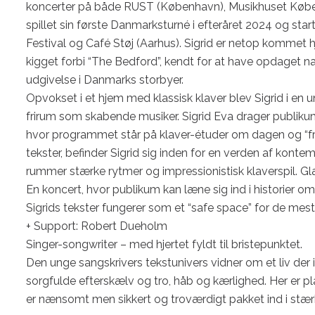
koncerter på både RUST (København), Musikhuset Københ
spillet sin første Danmarksturné i efteråret 2024 og star
Festival og Café Støj (Aarhus). Sigrid er netop kommet hje
kigget forbi “The Bedford”, kendt for at have opdaget nav
udgivelse i Danmarks storbyer.

Opvokset i et hjem med klassisk klaver blev Sigrid i en u
frirum som skabende musiker. Sigrid Eva drager publikum 
hvor programmet står på klaver-étuder om dagen og “f
tekster, befinder Sigrid sig inden for en verden af kon
rummer stærke rytmer og impressionistisk klaverspil. Gl
En koncert, hvor publikum kan læne sig ind i historier o
Sigrids tekster fungerer som et “safe space” for de mest
+ Support: Robert Dueholm

Singer-songwriter – med hjertet fyldt til bristepunktet.

Den unge sangskrivers tekstunivers vidner om et liv der i 
sorgfulde efterskælv og tro, håb og kærlighed. Her er 
er nænsomt men sikkert og troværdigt pakket ind i stærke