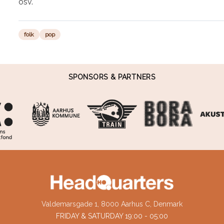
osv.
folk
pop
SPONSORS & PARTNERS
Valdemarsgade 1, 8000 Aarhus C, Denmark
FRIDAY & SATURDAY 19:00 - 05:00