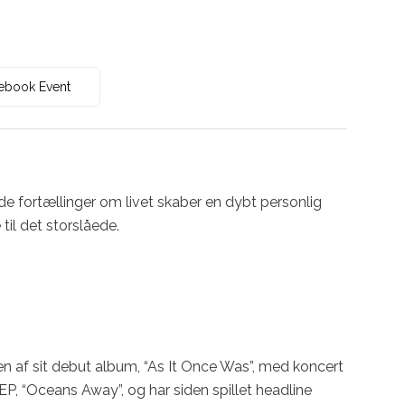
ebook Event
nde fortællinger om livet skaber en dybt personlig 
il det storslåede.

sen af sit debut album, “As It Once Was”, med koncert 
P, “Oceans Away”, og har siden spillet headline 