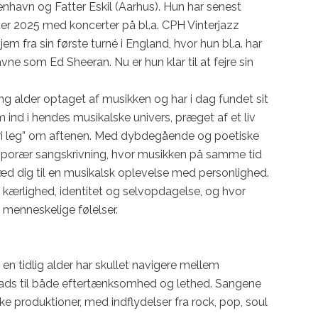
avn og Fatter Eskil (Aarhus). Hun har senest 
ter 2025 med koncerter på bl.a. CPH Vinterjazz 
m fra sin første turné i England, hvor hun bl.a. har 
ne som Ed Sheeran. Nu er hun klar til at fejre sin 
ng alder optaget af musikken og har i dag fundet sit 
ind i hendes musikalske univers, præget af et liv 
ri leg” om aftenen. Med dybdegående og poetiske 
temporær sangskrivning, hvor musikken på samme tid 
æd dig til en musikalsk oplevelse med personlighed. 
m kærlighed, identitet og selvopdagelse, og hvor 
 menneskelige følelser.

en tidlig alder har skullet navigere mellem 
plads til både eftertænksomhed og lethed. Sangene 
 produktioner, med indflydelser fra rock, pop, soul 