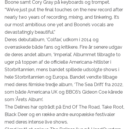
Boone samt Cory Gray på keyboards og trompet.

“We’ve just put the final touches on the new record after 
nearly two years of recording, mixing, and tinkering. It’s 
our most ambitious one yet and Boone’s vocals are 
devastatingly beautiful.”

Deres debutalbum, ‘Colfax’, udkom i 2014 og 
overraskede både fans og kritikere. Fire år senere udgav 
de deres andet album, ‘Imperial’. Albummet tilbragte to 
uger på toppen af de officielle Americana-hitlister i 
Storbritannien, mens bandet spillede udsolgte shows i 
hele Storbritannien og Europa. Bandet vendte tilbage 
med deres filmiske tredje album, ‘The Sea Drift’ fra 2022, 
som både Americana UK og BBC6’s Gideon Coe kårede 
som ‘Årets Album’.

The Delines har optrådt på End Of The Road, Take Root, 
Black Deer og en række andre europæiske festivaler 
med deres intense live shows.
