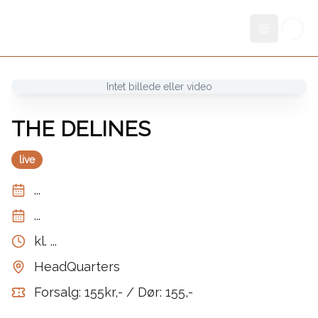
Skift sprog
Intet billede eller video
THE DELINES
live
...
...
kl.
...
HeadQuarters
Forsalg: 155kr,- / Dør: 155,-