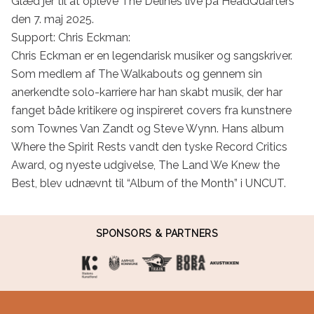
Glæd jer til at opleve The Delines live på HeadQuarters 
den 7. maj 2025.

Support: Chris Eckman:

Chris Eckman er en legendarisk musiker og sangskriver. 
Som medlem af The Walkabouts og gennem sin 
anerkendte solo-karriere har han skabt musik, der har 
fanget både kritikere og inspireret covers fra kunstnere 
som Townes Van Zandt og Steve Wynn. Hans album 
Where the Spirit Rests vandt den tyske Record Critics 
Award, og nyeste udgivelse, The Land We Knew the 
Best, blev udnævnt til “Album of the Month” i UNCUT.
SPONSORS & PARTNERS