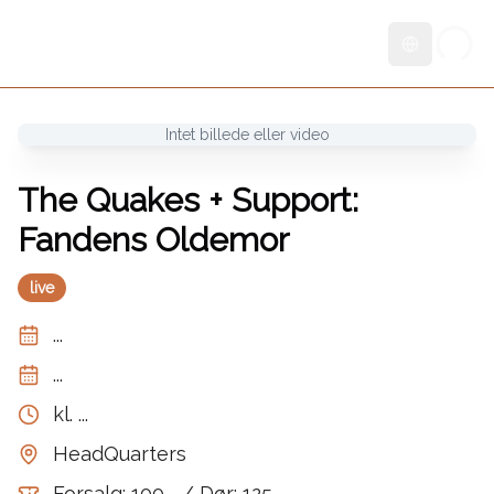
Skift sprog
Intet billede eller video
The Quakes + Support:
Fandens Oldemor
live
...
...
kl.
...
HeadQuarters
Forsalg: 100,- / Dør: 125,-