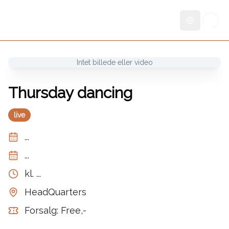
Skift sprog
Intet billede eller video
Thursday dancing
live
...
...
kl.
...
HeadQuarters
Forsalg: Free,-