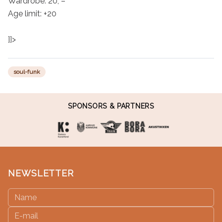
Wardrobe: 20, –

Age limit: +20

]]>
soul-funk
SPONSORS & PARTNERS
NEWSLETTER