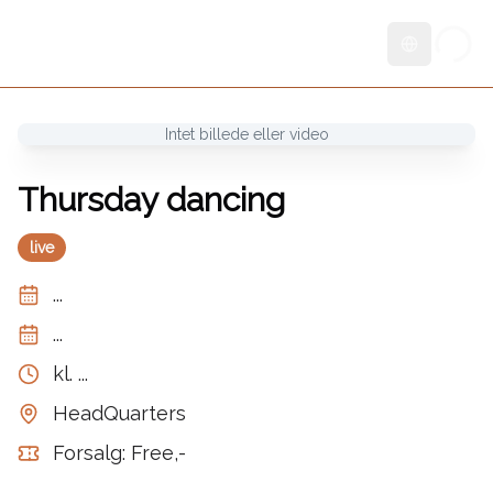
Skift sprog
Intet billede eller video
Thursday dancing
live
...
...
kl.
...
HeadQuarters
Forsalg: Free,-