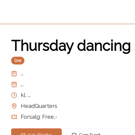
Thursday dancing
live
...
...
kl.
...
HeadQuarters
Forsalg: Free,-