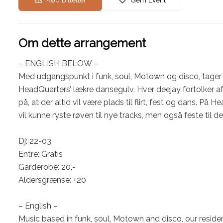
Køb Billetter
Gem Event
Om dette arrangement
– ENGLISH BELOW –

Med udgangspunkt i funk, soul, Motown og disco, tager v
HeadQuarters’ lækre dansegulv. Hver deejay fortolker a
på, at der altid vil være plads til flirt, fest og dans. P
vil kunne ryste røven til nye tracks, men også feste til d
Dj: 22-03

Entre: Gratis

Garderobe: 20,-

Aldersgrænse: +20

– English –

Music based in funk, soul, Motown and disco, our residen