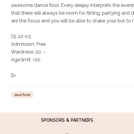
awesome dance floor. Every deejay interprets the evenin
that there will always be room for flirting, partying and
are the focus and you will be able to shake your but to n
Dj: 22-03

Admission: Free

Wardrobe: 20, –

Age limit: +20

]]>
soul-funk
SPONSORS & PARTNERS