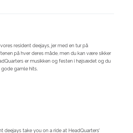
ores resident deejays, jer med en tur på 
ftenen på hver deres måde, men du kan være sikker 
å HeadQuarters er musikken og festen i højsædet og du 
e gode gamle hits.

t deejays take you on a ride at HeadQuarters’ 