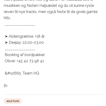
musikken og festen i højsædet og du vil kunne ryste 
røven til nye tracks, men også feste til de gode gamle 
hits.

 ________________

 ➤ Aldersgrænse: +18 år

 ➤ Deejay: 22.00-03.00

 ________________

 Booking af bordpakker:

 Oliver: +45 42 73 96 41

 &#x2665; Team HQ

]]>
soul-funk