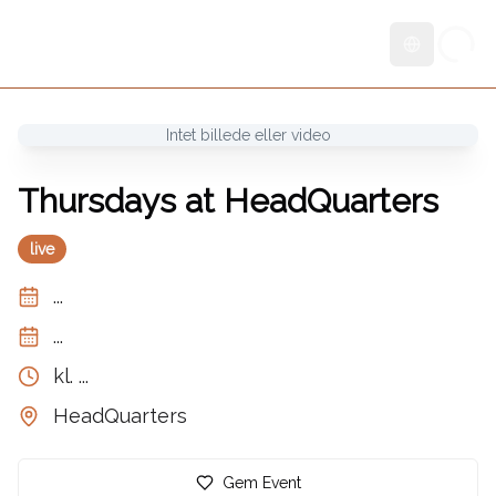
Skift sprog
Intet billede eller video
Thursdays at HeadQuarters
live
...
...
kl.
...
HeadQuarters
Gem Event