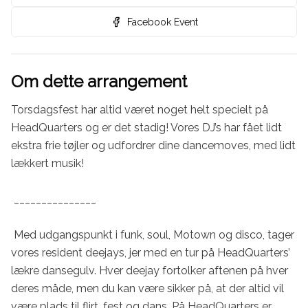
Facebook Event
Om dette arrangement
Torsdagsfest har altid været noget helt specielt på 
HeadQuarters og er det stadig! Vores DJ’s har fået lidt 
ekstra frie tøjler og udfordrer dine dancemoves, med lidt 
lækkert musik! 

 _______________

 Med udgangspunkt i funk, soul, Motown og disco, tager 
vores resident deejays, jer med en tur på HeadQuarters’ 
lækre dansegulv. Hver deejay fortolker aftenen på hver 
deres måde, men du kan være sikker på, at der altid vil 
være plads til flirt, fest og dans. På HeadQuarters er 