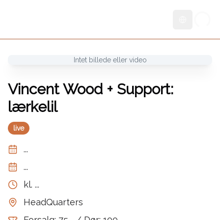
Skift sprog
Intet billede eller video
Vincent Wood + Support:
lærkelil
live
...
...
kl.
...
HeadQuarters
Forsalg: 75,- / Dør: 100,-