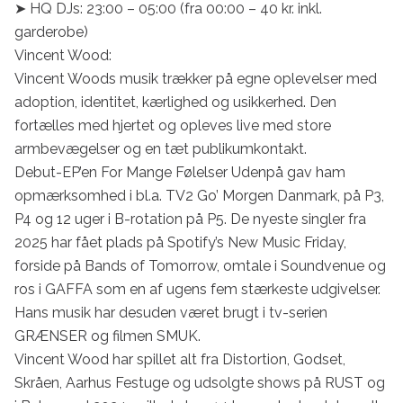
➤ HQ DJs: 23:00 – 05:00 (fra 00:00 – 40 kr. inkl. 
garderobe)

Vincent Wood:

Vincent Woods musik trækker på egne oplevelser med 
adoption, identitet, kærlighed og usikkerhed. Den 
fortælles med hjertet og opleves live med store 
armbevægelser og en tæt publikumkontakt. 

Debut-EP’en For Mange Følelser Udenpå gav ham 
opmærksomhed i bl.a. TV2 Go’ Morgen Danmark, på P3, 
P4 og 12 uger i B-rotation på P5. De nyeste singler fra 
2025 har fået plads på Spotify’s New Music Friday, 
forside på Bands of Tomorrow, omtale i Soundvenue og 
ros i GAFFA som en af ugens fem stærkeste udgivelser. 
Hans musik har desuden været brugt i tv-serien 
GRÆNSER og filmen SMUK. 

Vincent Wood har spillet alt fra Distortion, Godset, 
Skråen, Aarhus Festuge og udsolgte shows på RUST og 