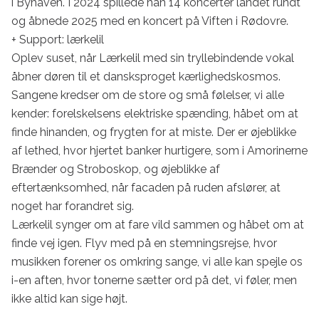
i Byhaven. I 2024 spillede han 14 koncerter landet rundt 
og åbnede 2025 med en koncert på Viften i Rødovre.

+ Support: lærkelil

Oplev suset, når Lærkelil med sin tryllebindende vokal 
åbner døren til et dansksproget kærlighedskosmos. 
Sangene kredser om de store og små følelser, vi alle 
kender: forelskelsens elektriske spænding, håbet om at 
finde hinanden, og frygten for at miste. Der er øjeblikke 
af lethed, hvor hjertet banker hurtigere, som i Amorinerne 
Brænder og Stroboskop, og øjeblikke af 
eftertænksomhed, når facaden på ruden afslører, at 
noget har forandret sig.

Lærkelil synger om at fare vild sammen og håbet om at 
finde vej igen. Flyv med på en stemningsrejse, hvor 
musikken forener os omkring sange, vi alle kan spejle os 
i-en aften, hvor tonerne sætter ord på det, vi føler, men 
ikke altid kan sige højt.