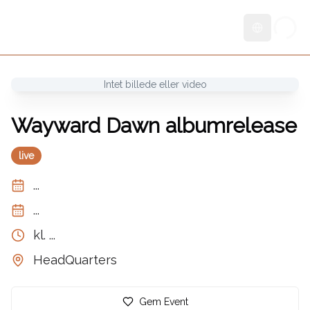
Skift sprog
Intet billede eller video
Wayward Dawn albumrelease
live
...
...
kl.
...
HeadQuarters
Gem Event