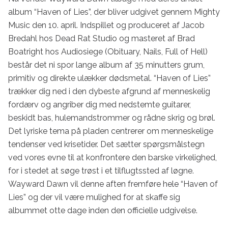
album “Haven of Lies”, der bliver udgivet gennem Mighty 
Music den 10. april. Indspillet og produceret af Jacob 
Bredahl hos Dead Rat Studio og masteret af Brad 
Boatright hos Audiosiege (Obituary, Nails, Full of Hell) 
består det ni spor lange album af 35 minutters grum, 
primitiv og direkte ulækker dødsmetal. “Haven of Lies” 
trækker dig ned i den dybeste afgrund af menneskelig 
fordærv og angriber dig med nedstemte guitarer, 
beskidt bas, hulemandstrommer og rådne skrig og brøl. 
Det lyriske tema på pladen centrerer om menneskelige 
tendenser ved krisetider. Det sætter spørgsmålstegn 
ved vores evne til at konfrontere den barske virkelighed, 
for i stedet at søge trøst i et tilflugtssted af løgne.

Wayward Dawn vil denne aften fremføre hele “Haven of 
Lies” og der vil være mulighed for at skaffe sig 
albummet otte dage inden den officielle udgivelse.