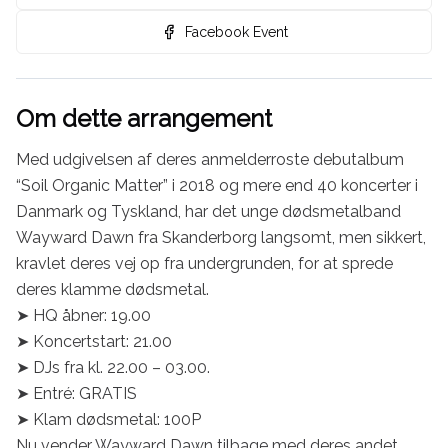
Facebook Event
Om dette arrangement
Med udgivelsen af deres anmelderroste debutalbum 
“Soil Organic Matter” i 2018 og mere end 40 koncerter i 
Danmark og Tyskland, har det unge dødsmetalband 
Wayward Dawn fra Skanderborg langsomt, men sikkert, 
kravlet deres vej op fra undergrunden, for at sprede 
deres klamme dødsmetal.

➤ HQ åbner: 19.00

➤ Koncertstart: 21.00

➤ DJs fra kl. 22.00 – 03.00.

➤ Entré: GRATIS

➤ Klam dødsmetal: 100P

Nu vender Wayward Dawn tilbage med deres andet 