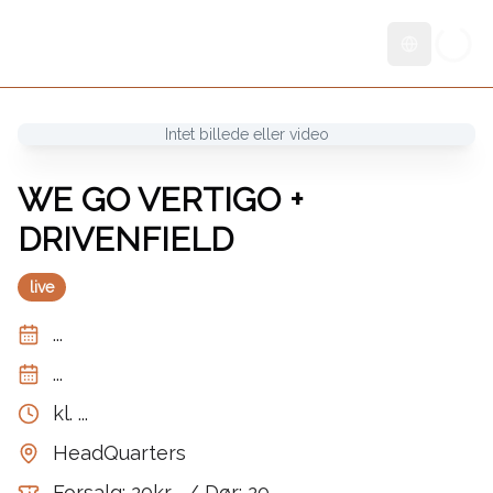
Skift sprog
Intet billede eller video
WE GO VERTIGO +
DRIVENFIELD
live
...
...
kl.
...
HeadQuarters
Forsalg: 20kr,- / Dør: 20,-