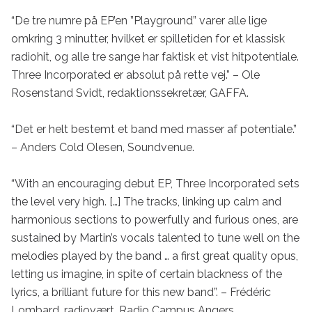
“De tre numre på EP’en ”Playground” varer alle lige 
omkring 3 minutter, hvilket er spilletiden for et klassisk 
radiohit, og alle tre sange har faktisk et vist hitpotentiale. 
Three Incorporated er absolut på rette vej.” – Ole 
Rosenstand Svidt, redaktionssekretær, GAFFA.

“Det er helt bestemt et band med masser af potentiale.” 
– Anders Cold Olesen, Soundvenue.

“With an encouraging debut EP, Three Incorporated sets 
the level very high. […] The tracks, linking up calm and 
harmonious sections to powerfully and furious ones, are 
sustained by Martin’s vocals talented to tune well on the 
melodies played by the band … a first great quality opus, 
letting us imagine, in spite of certain blackness of the 
lyrics, a brilliant future for this new band”. – Frédéric 
Lombard, radiovært, Radio Campus Angers.
