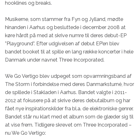
hooklines og breaks. 

Musikerne, som stammer fra Fyn og Jylland, mødte 
hinanden i Aarhus og besluttede i december 2008 at 
køre hårdt på med at skrive numre til deres debut-EP 
”Playground”. Efter udgivelsen af debut EP’en blev 
bandet booket til at spille en lang række koncerter i hele 
Danmark under navnet Three Incorporated. 

We Go Vertigo blev udpeget som opvarmningsband af 
The Storm i forbindelse med deres Danmarksturné, hvor 
de spillede i Stakladen i Aarhus. Bandet valgte i 2011-
2012 at fokusere på at skrive deres debutalbum og har 
fået nye inspirationskilder fra bl.a. de elektroniske genrer. 
Bandet står nu klart med et album som de glæder sig til 
at vise frem. Tidligere skrevet om Three Incorporated – 
nu We Go Vertigo:
